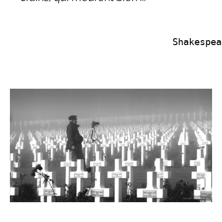
                            Shakespea